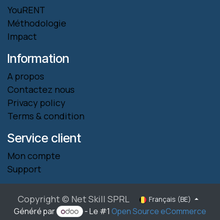
YouRENT
Méthodologie
Impact
Information
A propos
Contactez nous
Privacy policy
Terms & condition
Service client
Mon compte
Support
Copyright © Net Skill SPRL
Français (BE)
Généré par
- Le #1
Open Source eCommerce